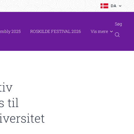
DA
Søg
embly 2025
ROSKILDE FESTIVAL 2026
Vis mere
iv
 til
versitet