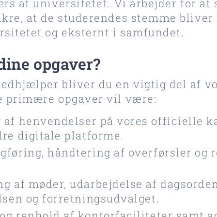
ærs af universitetet. Vi arbejder for at
ikre, at de studerendes stemme bliver
rsitetet og eksternt i samfundet.
 dine opgaver?
dhjælper bliver du en vigtig del af v
ne primære opgaver vil være:
 af henvendelser på vores officielle k
re digitale platforme.
føring, håndtering af overførsler og r
ng af møder, udarbejdelse af dagsorden
lsen og forretningsudvalget.
og renhold af kontorfaciliteter samt 