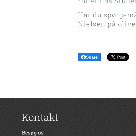
roller hos Stude
Har du spørgsmå
Nielsen på
oliv
Share
Kontakt
Besøg os