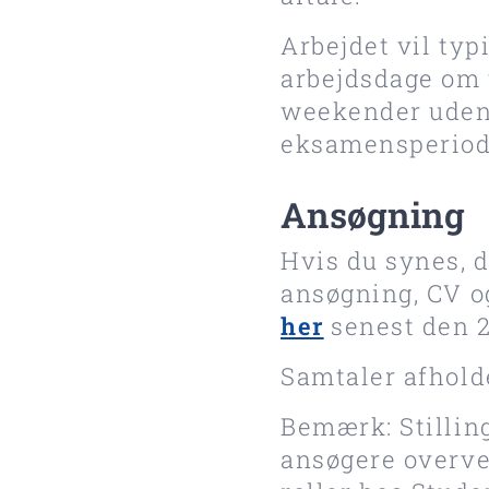
Arbejdet vil typ
arbejdsdage om
weekender uden t
eksamensperioder
Ansøgning
Hvis du synes, d
ansøgning, CV o
her
senest den 23
Samtaler afholde
Bemærk: Stilling
ansøgere overvej