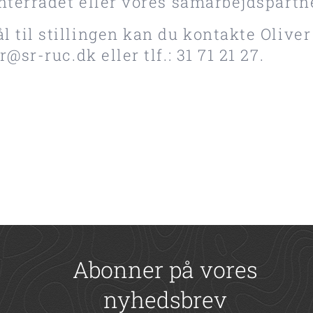
nterrådet eller vores samarbejdspartn
l til stillingen kan du kontakte Olive
er@sr-ruc.dk
eller tlf.: 31 71 21 27.
Abonner på vores
nyhedsbrev