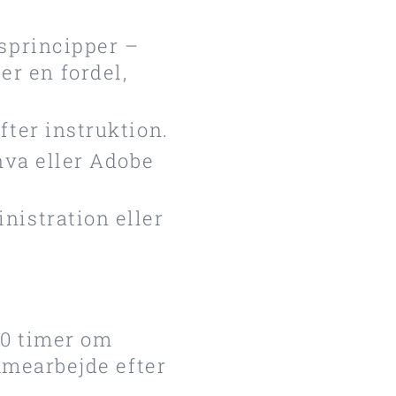
bsprincipper –
r en fordel,
fter instruktion.
anva eller Adobe
nistration eller
10 timer om
mmearbejde efter