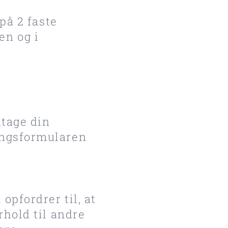
på 2 faste
n og i
dtage din
ingsformularen
opfordrer til, at
rhold til andre