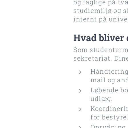
og faglige på tv
studiemiljø og s
internt på unive
Hvad bliver
Som studenterme
sekretariat. Di
Håndtering
mail og and
Løbende bog
udlæg.
Koordineri
for bestyre
Oprydning 