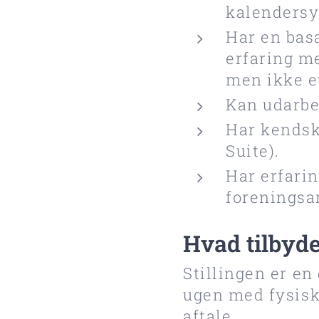
kalendersy
Har en basa
erfaring m
men ikke e
Kan udarbej
Har kendska
Suite).
Har erfari
foreningsar
Hvad tilbyde
Stillingen er e
ugen med fysisk
aftale.