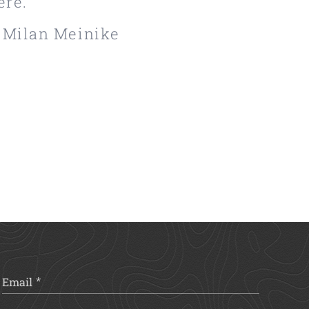
ere.
r Milan Meinike
Email