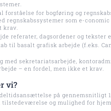
stemer.
l forståelse for bogføring og regnska
ed regnskabssystemer som e-conomic e
t krav.
de referater, dagsordener og tekster e
b til basalt grafisk arbejde (f.eks. C
ng med sekretariatsarbejde, kontoradmi
bejde – en fordel, men ikke et krav.
r vi?
n deltidsansættelse på gennemsnitligt 
 tilstedeværelse og mulighed for hje