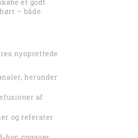
 skabe et godt
 hørt – både
ores nyoprettede
analer, herunder
efusioner af
er og referater
ad-hoc opgaver