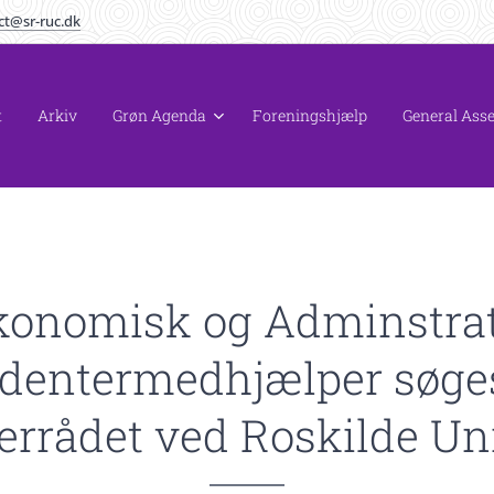
ct@sr-ruc.dk
t
Arkiv
Grøn Agenda
Foreningshjælp
General Ass
konomisk og Adminstrat
dentermedhjælper søges
errådet ved Roskilde Uni