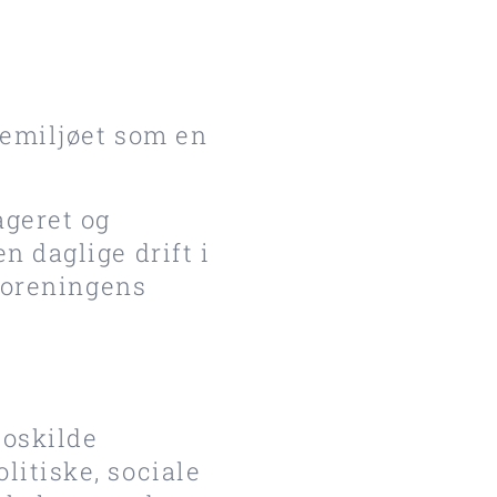
iemiljøet som en
ageret og
n daglige drift i
 foreningens
Roskilde
litiske, sociale