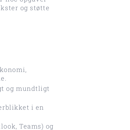
kster og støtte
økonomi,
e.
t og mundtligt
erblikket i en
tlook, Teams) og