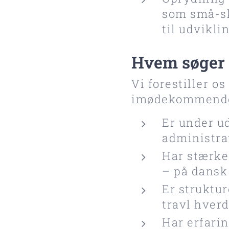
som små-ska
til udvikli
Hvem søger 
Vi forestiller o
imødekommende 
Er under u
administra
Har stærke
– på dansk
Er struktur
travl hverd
Har erfari